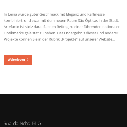
In Leiria wurde guter Geschmack mit Eleganz und Raffinesse
kombiniert, und zwar mit dem neuen Raum São Ópticas in der Stadt.
Artefacto ist stolz darauf, einen Beitrag zu einer führenden nationalen
Optikmarke geleistet zu haben. Das Endergebnis dieses und anderer
Projekte können Sie in der Rubrik „Projekte“ auf unserer Website…
Weiterlesen
Rua do Nicho 191 G