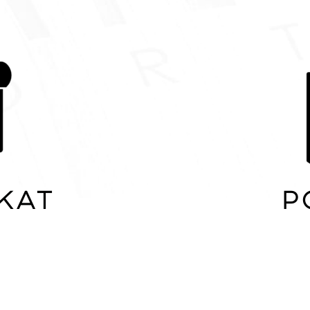
ikat
P