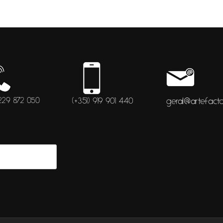
 229 872 050
(+351) 919 901 440
geral@artefacto