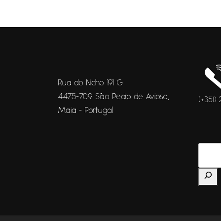
Rua do Nicho 191 G
4475-709 São Pedro de Avioso,
(+351)
Maia - Portugal